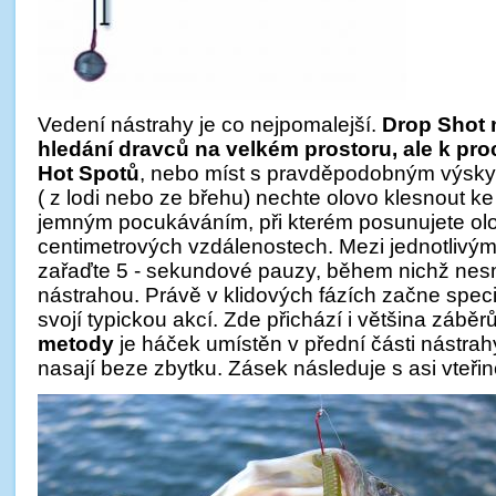
Vedení nástrahy je co nejpomalejší.
Drop Shot 
hledání dravců na velkém prostoru, ale k p
Hot Spotů
, nebo míst s pravděpodobným výsk
( z lodi nebo ze břehu) nechte olovo klesnout k
jemným pocukáváním, při kterém posunujete ol
centimetrových vzdálenostech. Mezi jednotlivý
zařaďte 5 - sekundové pauzy, během nichž nesmít
nástrahou. Právě v klidových fázích začne spec
svojí typickou akcí. Zde přichází i většina záběr
metody
je háček umístěn v přední části nástrahy
nasají beze zbytku. Zásek následuje s asi vteř