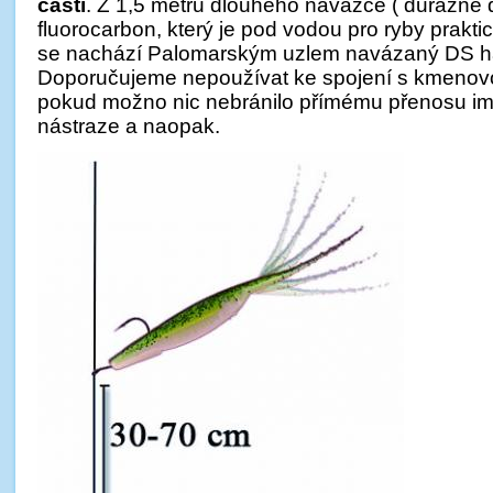
částí
. Z 1,5 metru dlouhého návazce ( důrazně
fluorocarbon, který je pod vodou pro ryby prakti
se nachází Palomarským uzlem navázaný DS háč
Doporučujeme nepoužívat ke spojení s kmenovo
pokud možno nic nebránilo přímému přenosu im
nástraze a naopak.