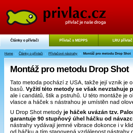
Články o přívlači
Přívlač s MEPPS
LRU přívlač
Home
Články o přívlači
Přívlačové nástrahy
Montáž pro metodu Drop Shot
Montáž pro metodu Drop Shot
Tato metoda pochází z USA, takže její vznik je 
basů.
Vyžití této metody se však nevztahuje 
ale i candátů, štik a pstruhů. U této montáže je
vlasce a háček s nástrahou je umístěn nad olo
U Drop Shot metody
je háček uvázán tzv. Pal
garantuje 90 stupňový úhel háčku od návaz
nástrahy vydávají jemné vibrace dokonce i v kli
od háčku a tím stanovená vzdálenost nástrahy od