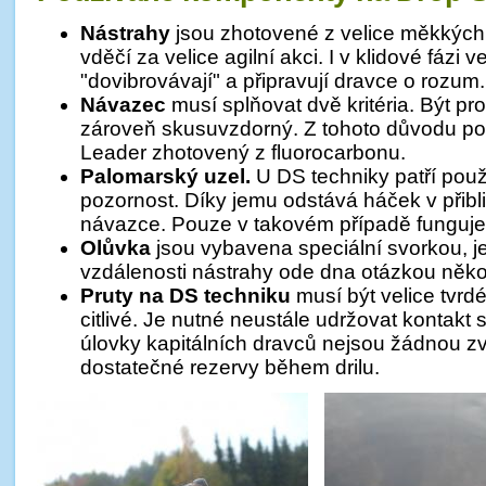
Nástrahy
jsou zhotovené z velice měkkýc
vděčí za velice agilní akci. I v klidové fázi v
"dovibrovávají" a připravují dravce o rozum.
Návazec
musí splňovat dvě kritéria. Být p
zároveň skusuvzdorný. Z tohoto důvodu p
Leader zhotovený z fluorocarbonu.
Palomarský uzel.
U DS techniky patří použ
pozornost. Díky jemu odstává háček v přibl
návazce. Pouze v takovém případě funguje
Olůvka
jsou vybavena speciální svorkou, j
vzdálenosti nástrahy ode dna otázkou něko
Pruty na DS techniku
musí být velice tvrdé
citlivé. Je nutné neustále udržovat kontakt 
úlovky kapitálních dravců nejsou žádnou zvl
dostatečné rezervy během drilu.