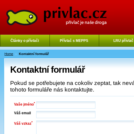
Články o přívlači
Přívlač s MEPPS
LRU přívlač
Home
Kontaktní formulář
Kontaktní formulář
Pokud se potřebujete na cokoliv zeptat, tak nev
tohoto formuláře nás kontaktujte.
*
Vaše jméno
Váš email
*
Váš vzkaz