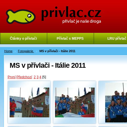
Články o přívlači
Přívlač s MEPPS
LRU přívlač
Home
Fotogalerie
MS v přívlači - Itálie 2011
MS v přívlači - Itálie 2011
První
Předchozí
2
3
4
[5]