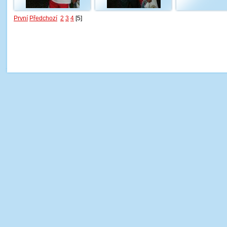
První
Předchozí
2
3
4
[5]