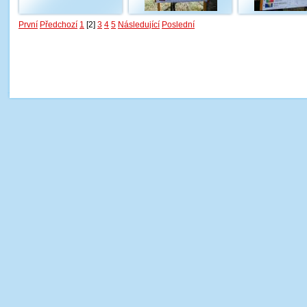
První
Předchozí
1
[2]
3
4
5
Následující
Poslední