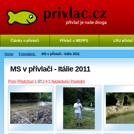
Články o přívlači
Přívlač s MEPPS
LRU přívlač
Home
Fotogalerie
MS v přívlači - Itálie 2011
MS v přívlači - Itálie 2011
První
Předchozí
1
[2]
3
4
5
Následující
Poslední